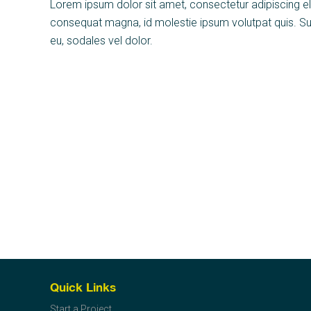
Lorem ipsum dolor sit amet, consectetur adipiscing elit.
consequat magna, id molestie ipsum volutpat quis. Susp
eu, sodales vel dolor.
Quick Links
Start a Project