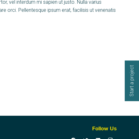
or, vel interdum mi sapien ut justo. Nulla varius
e orci. Pellentesque ipsum erat, facilisis ut venenatis
Start a project
Follow Us